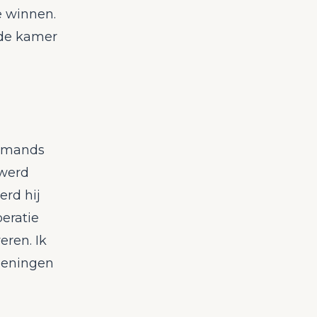
e winnen.
 de kamer
iemands
 werd
erd hij
peratie
eren. Ik
doeningen