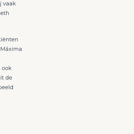
j vaak
beth
tiënten
s Máxima
k ook
it de
beeld