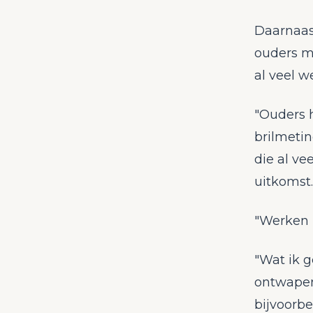
Daarnaast
ouders m
al veel w
"Ouders 
brilmetin
die al ve
uitkomst.
"Werken 
"Wat ik g
ontwapene
bijvoorbe