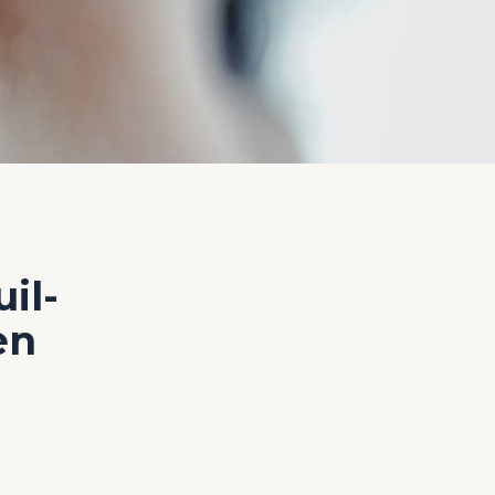
il-
en