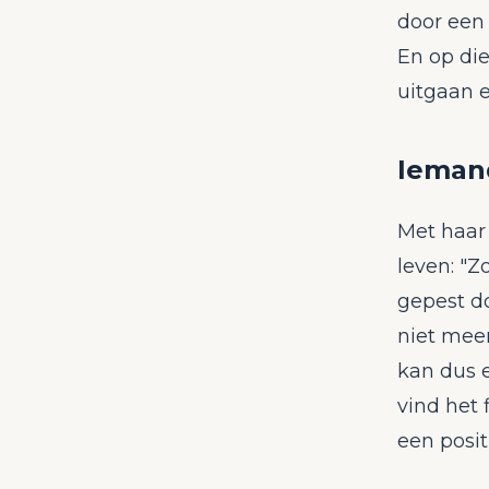
door een 
En op die
uitgaan en
Iemand
Met haar
leven: "Z
gepest do
niet meer
kan dus e
vind het 
een posi