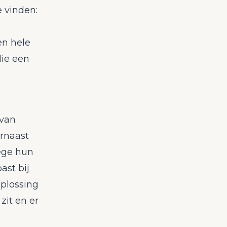
e vinden:
en hele
die een
 van
arnaast
ege hun
ast bij
oplossing
zit en er