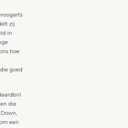
eroogarts
lt zij
ld in
nge
 ons hoe
 die goed
daardbril
ren die
n Down,
arom een