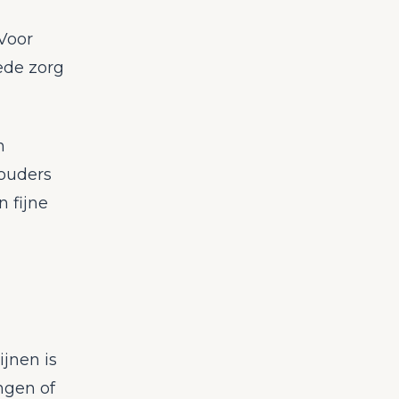
"Voor
ede zorg
n
 ouders
n fijne
ijnen is
ngen of