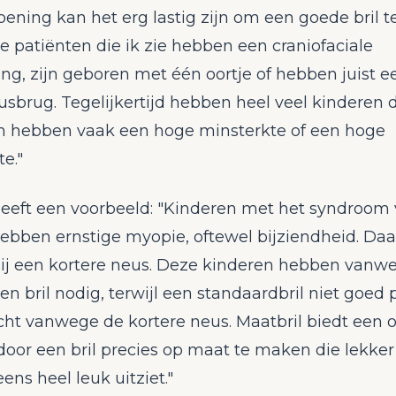
ning kan het erg lastig zijn om een goede bril t
 patiënten die ik zie hebben een craniofaciale
g, zijn geboren met één oortje of hebben juist e
sbrug. Tegelijkertijd hebben heel veel kinderen 
 hebben vaak een hoge minsterkte of een hoge
te."
geeft een voorbeeld: "Kinderen met het syndroom
hebben ernstige myopie, oftewel bijziendheid. Da
ij een kortere neus. Deze kinderen hebben vanw
n bril nodig, terwijl een standaardbril niet goed p
cht vanwege de kortere neus. Maatbril biedt een 
door een bril precies op maat te maken die lekker 
ens heel leuk uitziet."