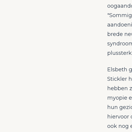
oogaandoe
"Sommige
aandoenin
brede neu
syndroom
plussterk
Elsbeth 
Stickler 
hebben z
myopie ee
hun gezi
hiervoor 
ook nog e