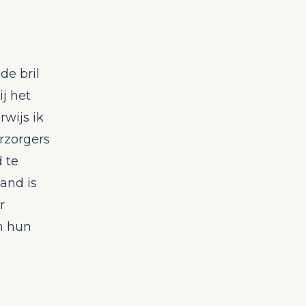
de bril
ij het
rwijs ik
rzorgers
 te
and is
r
an hun