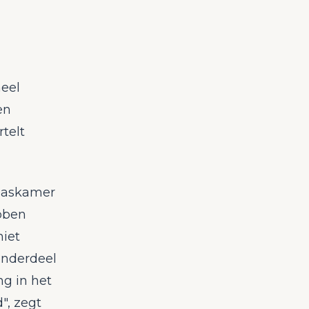
eel
en
telt
 paskamer
ebben
niet
onderdeel
ng in het
", zegt