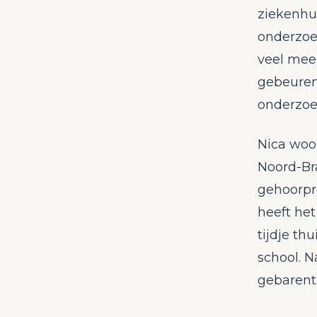
ziekenhu
onderzoek
veel mee
gebeuren 
onderzoe
Nica woo
Noord-Br
gehoorpr
heeft he
tijdje th
school. N
gebarenta