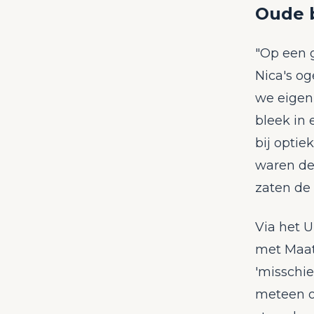
Oude b
"Op een 
Nica's og
we eigenl
bleek in 
bij optie
waren de
zaten de 
Via het 
met Maatb
'misschie
meteen op