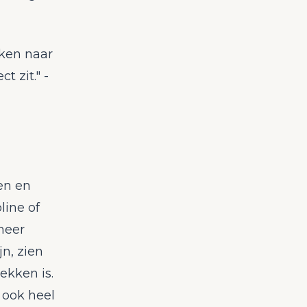
eken naar
t zit." -
en en
line of
meer
jn, zien
ekken is.
n ook heel