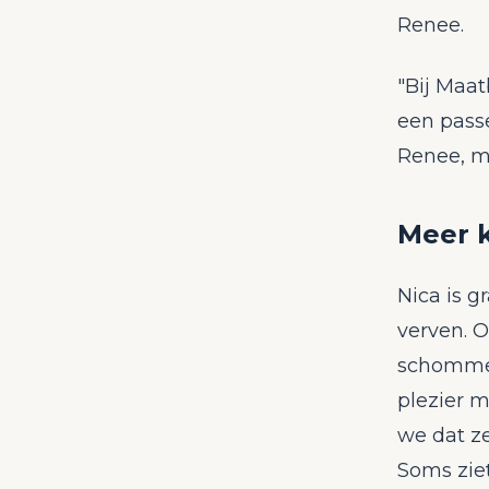
Renee.
"Bij Maat
een passe
Renee, m
Meer k
Nica is g
verven. O
schommel
plezier m
we dat z
Soms ziet