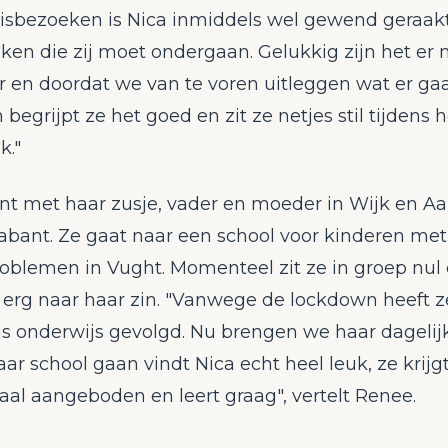
isbezoeken is Nica inmiddels wel gewend geraakt
en die zij moet ondergaan. Gelukkig zijn het er n
r en doordat we van te voren uitleggen wat er ga
begrijpt ze het goed en zit ze netjes stil tijdens h
k."
nt met haar zusje, vader en moeder in Wijk en Aa
abant. Ze gaat naar een school voor kinderen met
oblemen in Vught. Momenteel zit ze in groep nul 
t erg naar haar zin. "Vanwege de lockdown heeft 
uis onderwijs gevolgd. Nu brengen we haar dagelij
aar school gaan vindt Nica echt heel leuk, ze krijg
al aangeboden en leert graag", vertelt Renee.