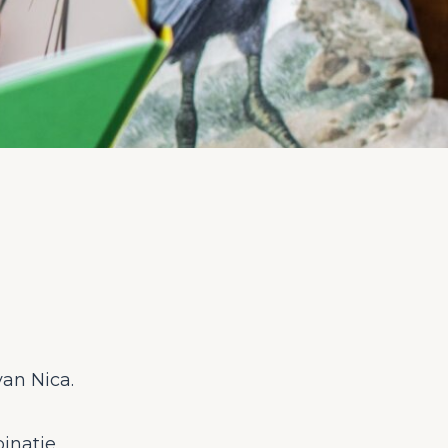
van Nica.
inatie