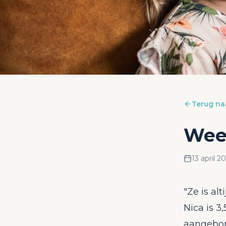
Terug na
Weer
13 april 2
"Ze is al
Nica is 
aangebor