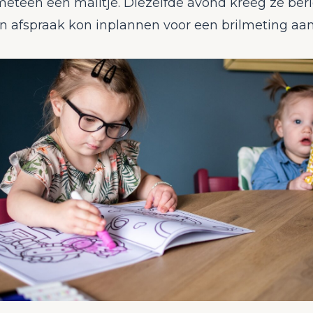
eteen een mailtje. Diezelfde avond kreeg ze beri
n afspraak kon inplannen voor een brilmeting aan