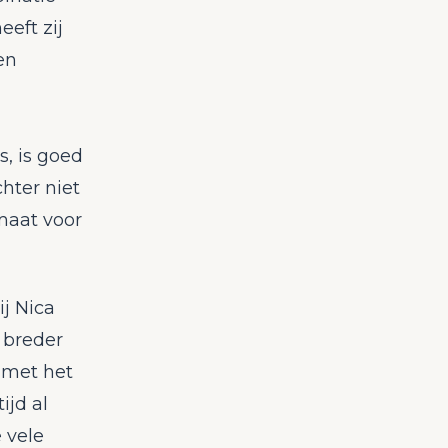
eft zij
en
s, is goed
chter niet
maat voor
j Nica
 breder
 met het
ijd al
 vele