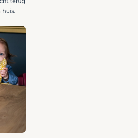
cht terug
 huis.