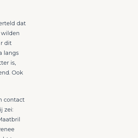
rteld dat
 wilden
r dit
a langs
er is,
end. Ook
n contact
 zei:
Maatbril
 Renee