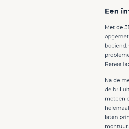
Een in
Met de 3D
opgemete
boeiend.
problemen
Renee la
Na de me
de bril u
meteen ee
helemaal
laten pri
montuur. 