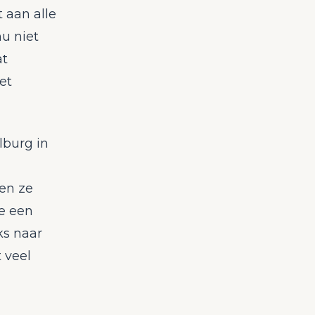
 aan alle
u niet
at
et
lburg in
en ze
ze een
ks naar
t veel