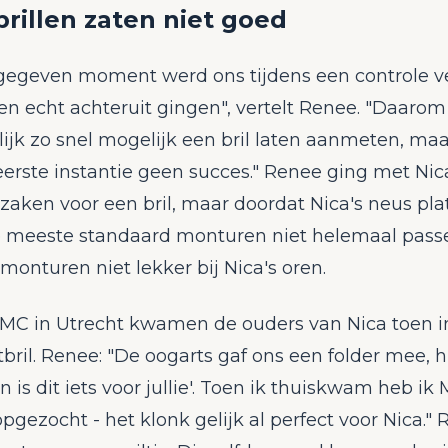
rillen zaten niet goed
gegeven moment werd ons tijdens een controle ve
en echt achteruit gingen", vertelt Renee. "Daarom
ijk zo snel mogelijk een bril laten aanmeten, maa
eerste instantie geen succes." Renee ging met Nic
kzaken voor een bril, maar doordat Nica's neus platt
 meeste standaard monturen niet helemaal pass
monturen niet lekker bij Nica's oren.
UMC in Utrecht kwamen de ouders van Nica toen i
ril. Renee: "De oogarts gaf ons een folder mee, hij
n is dit iets voor jullie'. Toen ik thuiskwam heb ik 
gezocht - het klonk gelijk al perfect voor Nica."