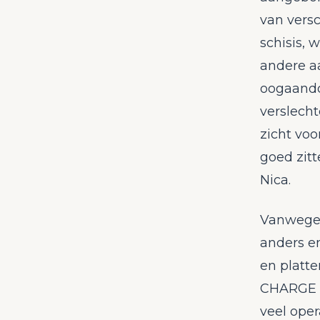
van versc
schisis, 
andere a
oogaando
verslecht
zicht voo
goed zitt
Nica.
Vanwege 
anders en
en platte
CHARGE s
veel ope